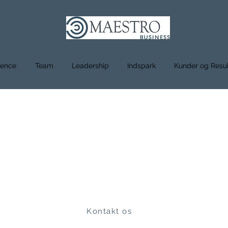
lence
Team
Leadership
Indspark
Kunder og Resul
ESTRO BUSIN
Excellence through Mastery
Kontakt os