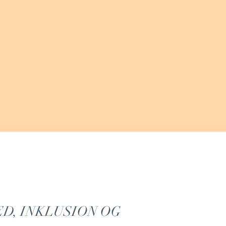
rløbet er jeg selv blevet
på, at man som leder har
 den psykologiske tryghed i
lingen.
na Roslyng
, JUAL Group
D, INKLUSION OG