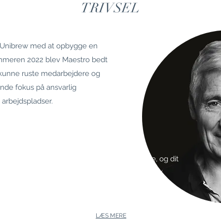
TRIVSEL
al Unibrew med at opbygge en
sommeren 2022 blev Maestro bedt
r kunne ruste medarbejdere og
gende fokus på ansvarlig
arbejdspladser.
n er god, så bliver din produktivitet også bedre, og dit
ør, Royal Unibre
w
LÆS MERE