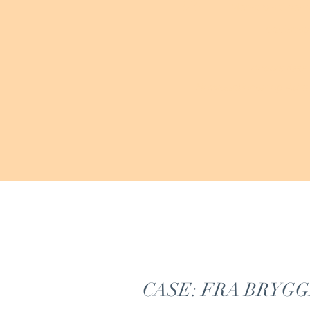
"
Maestro's tilgan
ledelsesg
Anders Kjær
Hovedaktionær og Adm. 
CASE: FRA BRYG