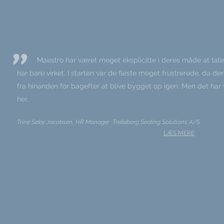
"
Maestro har været meget eksplicitte i deres måde at tale
har bare virket. I starten var de fleste meget frustrerede, da d
fra hinanden for bagefter at blive bygget op igen. Men det har v
her.
Trine Søby Jacobsen, HR Manager Trelleborg Sealing Solutions A/S
LÆS M
ERE