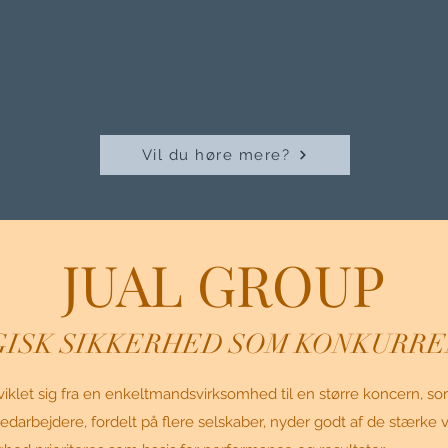
Vil du høre mere?
JUAL GROUP
GISK SIKKERHED SOM KONKUR
klet sig fra en enkeltmandsvirksomhed til en større koncern, s
medarbejdere, fordelt på flere selskaber, nyder godt af de stærk