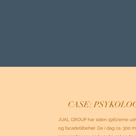
CASE: PSYKOLO
JUAL GROUP har siden 1960’erne udvi
og facadetilbehør. De i dag ca. 300 