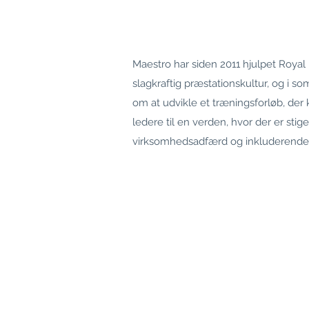
Maestro har siden 2011 hjulpet Roy
slagkraftig præstationskultur, og i 
om at udvikle et træningsforløb, de
ledere til en verden, hvor der er sti
virksomhedsadfærd og inkluderende 
"
.. hvis trivslen på arbejdspladse
sygefravær vil falde.
Keld Norup Lauridsen, Fabriksdirekt