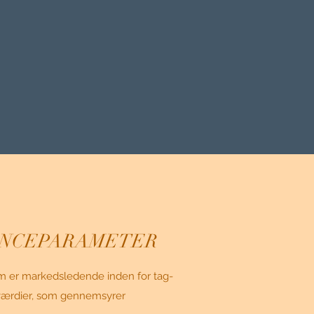
RENCEPARAMETER
om er markedsledende inden for tag-
e værdier, som gennemsyrer