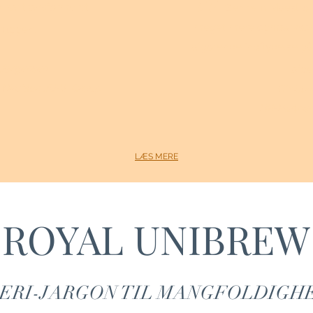
"
g har transformeret
Gennem Maestro-fo
meget mere opmærksom 
ruppen.
afgørende indflydelse på
 Jørgensen
afde
Direktør,
JUAL Group
Christi
HR-Partner
LÆS MERE
ROYAL UNIBREW
GERI-JARGON TIL MANGFOLDIGHE