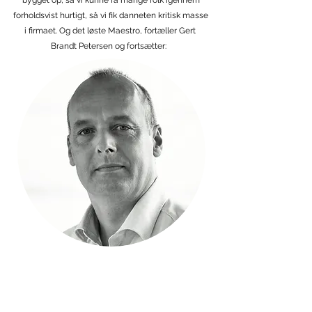
bygget op, så vi kunne få mange folk igennem
forholdsvist hurtigt, så vi fik danneten kritisk masse
i firmaet. Og det løste Maestro, fortæller Gert
Brandt Petersen og fortsætter:
” Maestro’s koncept er afsindigt solidt.
De ved, hvad der virker både på lederne og
på de timelønnede medarbejdere. De kan få det
til at fungere nede på gulvet, så medarbejderne