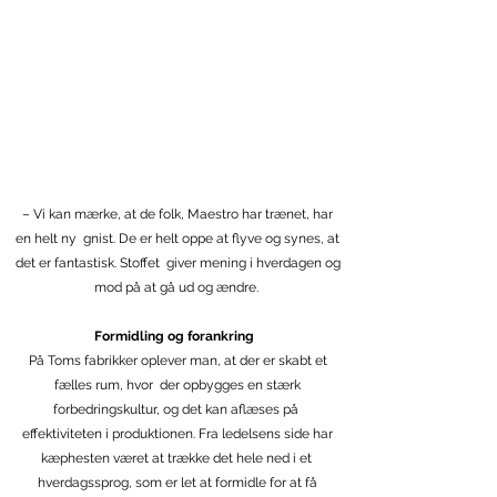
tager det op og synes, at det giver mening.
Og det er faktisk hele tricket!
Gert Bandt Petersen,
Executive Vice President
Toms Gruppen A/S
– Vi kan mærke, at de folk, Maestro har trænet, har
en helt ny gnist. De er helt oppe at flyve og synes, at
det er fantastisk. Stoffet giver mening i hverdagen og
mod på at gå ud og ændre.
Formidling og forankring
På Toms fabrikker oplever man, at der er skabt et
fælles rum, hvor der opbygges en stærk
forbedringskultur, og det kan aflæses på
effektiviteten i produktionen. Fra ledelsens side har
kæphesten været at trække det hele ned i et
hverdagssprog, som er let at formidle for at få