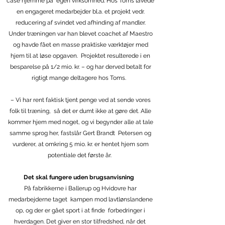
case hjemme på egen virksomhed. Hos Toms lavede
en engageret medarbejder bl.a. et projekt vedr.
reducering af svindet ved afhinding af mandler.
Under træningen var han blevet coachet af Maestro
og havde fået en masse praktiske værktøjer med
hjem til at løse opgaven. Projektet resulterede i en
besparelse på 1/2 mio. kr. – og har derved betalt for
rigtigt mange deltagere hos Toms.
– Vi har rent faktisk tjent penge ved at sende vores
folk til træning, så det er dumt ikke at gøre det. Alle
kommer hjem med noget, og vi begynder alle at tale
samme sprog her, fastslår Gert Brandt Petersen og
vurderer, at omkring 5 mio. kr. er hentet hjem som
potentiale det første år.
Det skal fungere uden brugsanvisning
På fabrikkerne i Ballerup og Hvidovre har
medarbejderne taget kampen mod lavtlønslandene
op, og der er gået sport i at finde forbedringer i
hverdagen. Det giver en stor tilfredshed, når det