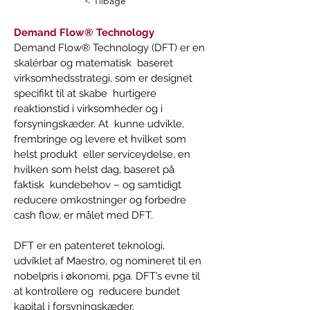
< Tilbage
Demand Flow® Technology
Demand Flow® Technology (DFT) er en 
skalérbar og matematisk  baseret 
virksomhedsstrategi, som er designet 
specifikt til at skabe  hurtigere 
reaktionstid i virksomheder og i 
forsyningskæder. At  kunne udvikle, 
frembringe og levere et hvilket som 
helst produkt  eller serviceydelse, en 
hvilken som helst dag, baseret på 
faktisk  kundebehov – og samtidigt 
reducere omkostninger og forbedre  
cash flow, er målet med DFT.  
DFT er en patenteret teknologi, 
udviklet af Maestro, og nomineret til en 
nobelpris i økonomi, pga. DFT’s evne til 
at kontrollere og  reducere bundet 
kapital i forsyningskæder.  