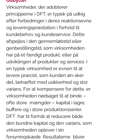
Udbytte?  
Virksomheder, der adobterer 
principperne i DFT, er typisk på udkig  
efter forbedringer i deres reaktionsevne 
og leveringspræstation i forhold til 
kundebehov og kundeservice. Dette 
afspejles i den gennemløbstid eller 
genbestillingstid, som virksomheden 
har på et færdigt produkt, eller på 
udviklingen af produkter og services. I 
en typisk virksomhed er evnen til at 
levere præcist, som kunden øn-sker 
det, behæftet med usikkerhed og stor 
varians. For at kompensere for dette, er 
virksomheden nødsaget til at binde – 
ofte store  mængder – kapital i lagre, 
buffere og i store produktionsserier. 
DFT  har til formål at reducere både 
den bundne kapital og den varians, som 
virksomheden oplever i sin 
forsyningskæde. Resultaterne  bliver 