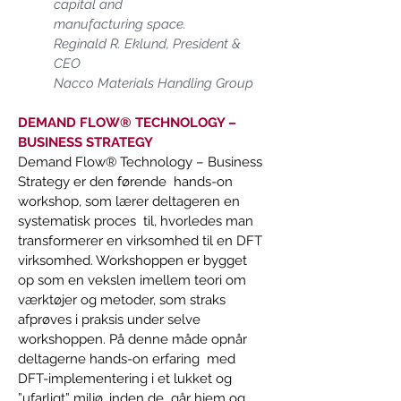
capital and 
manufacturing space. 
Reginald R. Eklund, President & 
CEO  
Nacco Materials Handling Group  
DEMAND FLOW® TECHNOLOGY – 
BUSINESS STRATEGY 
Demand Flow® Technology – Business 
Strategy er den førende  hands-on 
workshop, som lærer deltageren en 
systematisk proces  til, hvorledes man 
transformerer en virksomhed til en DFT 
virksomhed. Workshoppen er bygget 
op som en vekslen imellem teori om 
værktøjer og metoder, som straks 
afprøves i praksis under selve 
workshoppen. På denne måde opnår 
deltagerne hands-on erfaring  med 
DFT-implementering i et lukket og 
”ufarligt” miljø, inden de  går hjem og 