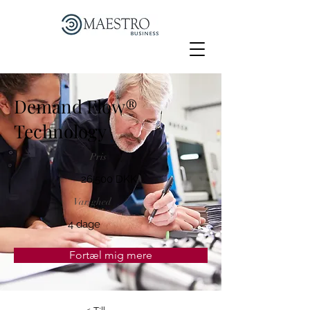
Demand Flow®
Technology
Pris
26.500 DKK
Varighed
4 dage
Fortæl mig mere