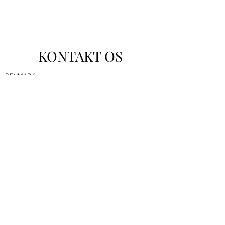
KONTAKT OS
DENMARK
Maestro Business A/S
Skt. Pauls Gade 52
8000 Aarhus C
Denmark
Phone: +
45 7026 4445
info@maestro-business.com
DENMARK
Maestro Academy A/S
Vejlsøvej 51 - Bygn. O
8600 Silkeborg
Denmark
Phone: +
45 7026 4445
info@maestro-business.com