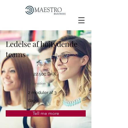
Ledelse af højtydende
teams
Price
22.500 DKK
Duration
2 moduler af 3
dage
Tell me more