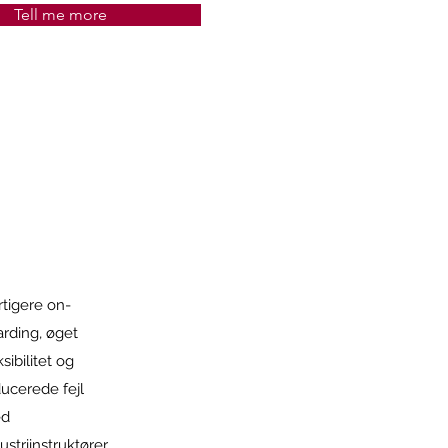
Tell me more
tigere on-
rding, øget
ksibilitet og
ucerede fejl
d
ustriinstruktører.