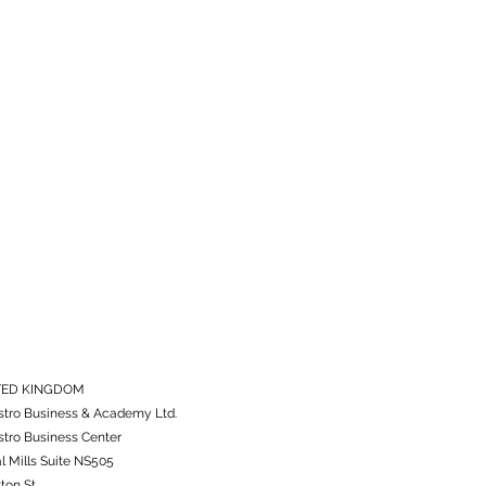
TED KINGDOM
tro Business & Academy Ltd.
tro Business Center
l Mills Suite NS505
tton St