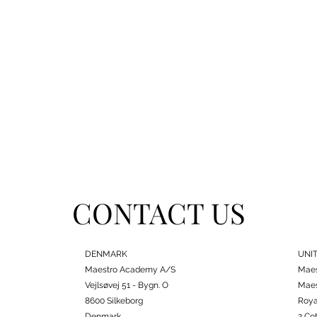
CONTACT US
DENMARK
UNI
Maestro Academy A/S
Maes
Vejlsøvej 51 - Bygn. O
Maes
8600 Silkeborg
Roya
Denmark
2 Co