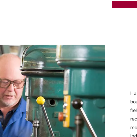
Hur
boa
fle
red
me
Ind